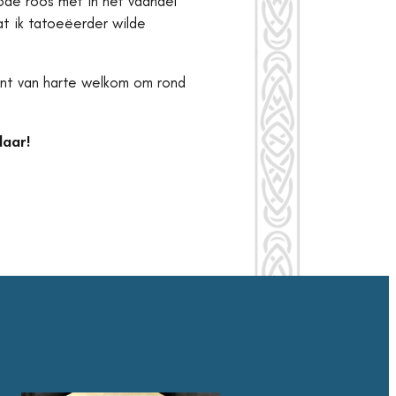
ode roos met in het vaandel
at ik tatoeëerder wilde
bent van harte welkom om rond
laar!