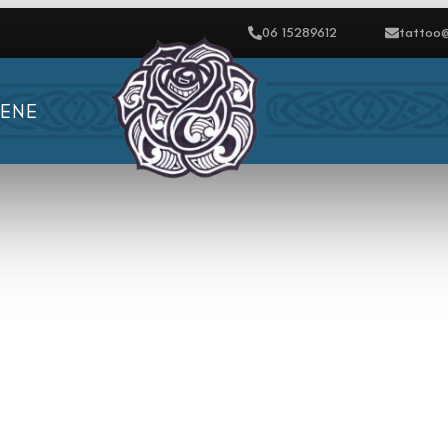
06 15289612
tattoo@
IENE