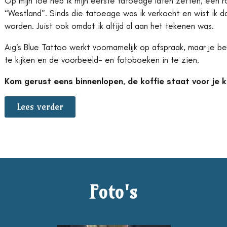
Op mijn 16e heb ik mijn eerste tatoeage laten zetten, een r
“Westland”. Sinds die tatoeage was ik verkocht en wist ik d
worden. Juist ook omdat ik altijd al aan het tekenen was.
Aig’s Blue Tattoo werkt voornamelijk op afspraak, maar je 
te kijken en de voorbeeld- en fotoboeken in te zien.
Kom gerust eens binnenlopen, de koffie staat voor je k
Lees verder
Foto's